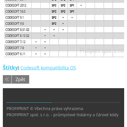
Štítky
:
Codesoft kompatibilita OS
Zpět
PROFIPRINT © Všechna práva vyhrazena.
PROFIPRINT spol. s r.o. - průmyslové tiskárny a čárové kódy