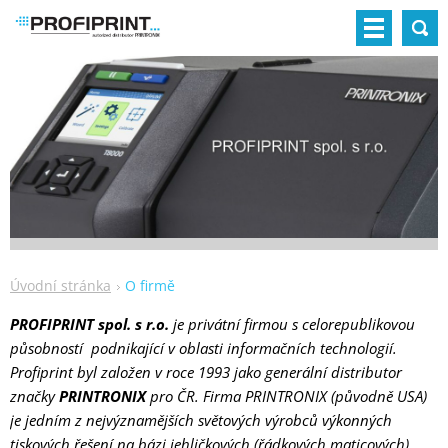
Úvodní stránka
O firmě
PROFIPRINT spol. s r.o.
je privátní firmou s celorepublikovou
působností podnikající v oblasti informačních technologií.
Profiprint byl založen v roce 1993 jako generální distributor
značky
PRINTRONIX
pro ČR. Firma PRINTRONIX
(původně USA)
je jedním z nejvýznamějších světových výrobců výkonných
tiskových řešení na bázi jehličkových (řádkových maticových)