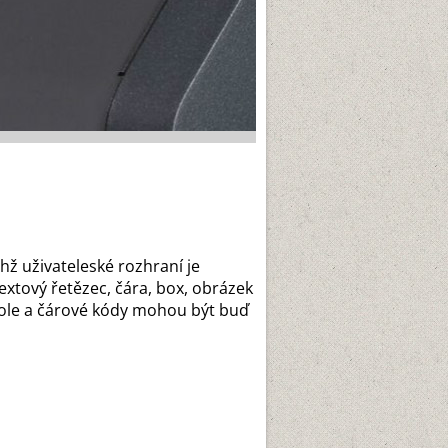
hž uživateleské rozhraní je
xtový řetězec, čára, box, obrázek
 pole a čárové kódy mohou být buď