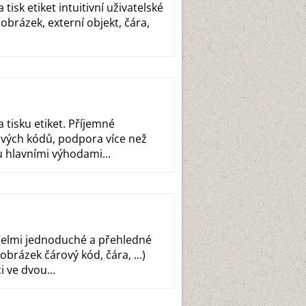
tisk etiket intuitivní uživatelské
obrázek, externí objekt, čára,
 tisku etiket. Příjemné
ových kódů, podpora více než
u hlavními výhodami...
 Velmi jednoduché a přehledné
obrázek čárový kód, čára, ...)
 ve dvou...