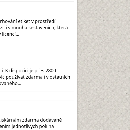
rhování etiket v prostředí
zici v mnoha sestaveních, která
licencí...
i. K dispozici je přes 2800
íc používat zdarma i v ostatních
ovaného...
motiskárnám zdarma dodávané
ením jednotlivých polí na