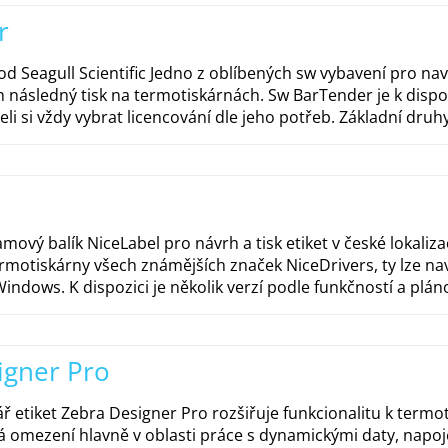
r
od Seagull Scientific Jedno z oblíbených sw vybavení pro nav
h následný tisk na termotiskárnách. Sw BarTender je k dispo
li si vždy vybrat licencování dle jeho potřeb. Základní druhy 
ový balík NiceLabel pro návrh a tisk etiket v české lokalizac
rmotiskárny všech známějších značek NiceDrivers, ty lze nav
indows. K dispozici je několik verzí podle funkčností a plán
igner Pro
ř etiket Zebra Designer Pro rozšiřuje funkcionalitu k ter
má omezení hlavně v oblasti práce s dynamickými daty, napoj