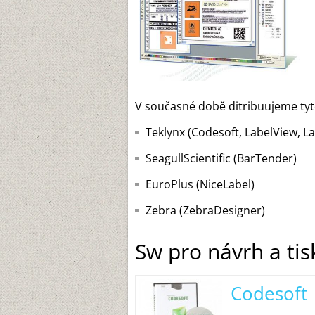
V současné době ditribuujeme tyt
Teklynx (Codesoft, LabelView, L
SeagullScientific (BarTender)
EuroPlus (NiceLabel)
Zebra (ZebraDesigner)
Sw pro návrh a tis
Codesoft