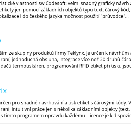
istické vlastnosti sw Codesoft: velmi snadný grafický návrh a 
tikety jen pomocí základních objektů typu text, čárový kód, 
okalizace i do českého jazyka možnost použití "průvodce"...
w
lším ze skupiny produktů firmy Teklynx. Je určen k návrhům a
hraní, jednoduchá obsluha, integrace více než 30 druhů čár
dačů termotiskáren, programování RFID etiket při tisku jso
ix
 určen pro snadné navrhování a tisk etiket s čárovými kódy.
raní, intuitivní práce jen s několika základními objekty (text, 
s tímto programem opravdu každému. Licence je k dispozici