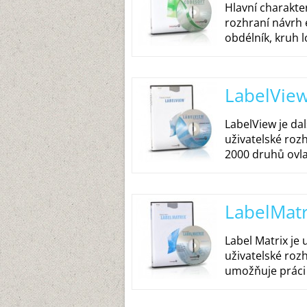
Hlavní charakter
rozhraní návrh e
obdélník, kruh l
LabelVie
LabelView je da
uživatelské roz
2000 druhů ovla
LabelMatr
Label Matrix je
uživatelské rozh
umožňuje práci 