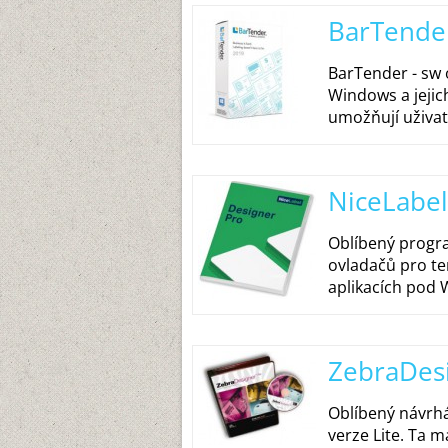
BarTende
BarTender - sw 
Windows a jejic
umožňují uživate
NiceLabel
Oblíbený program
ovladačů pro te
aplikacích pod W
ZebraDes
Oblíbený návrhá
verze Lite. Ta 