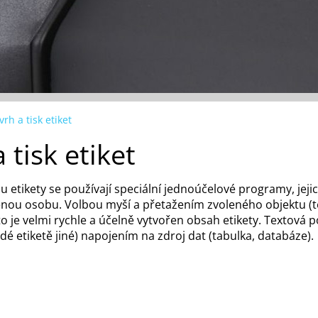
rh a tisk etiket
 tisk etiket
u etikety se používají speciální jednoúčelové programy, jejic
enou osobu. Volbou myší a přetažením zvoleného objektu (te
 je velmi rychle a účelně vytvořen obsah etikety. Textová
é etiketě jiné) napojením na zdroj dat (tabulka, databáze).