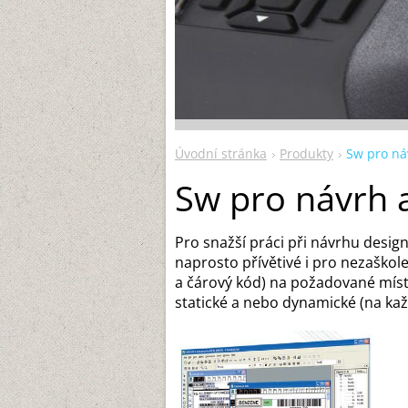
Úvodní stránka
Produkty
Sw pro náv
Sw pro návrh a
Pro snažší práci při návrhu design
naprosto přívětivé i pro nezaškol
a čárový kód) na požadované místo
statické a nebo dynamické (na každ