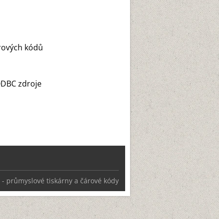
rových kódů
 ODBC zdroje
. - průmyslové tiskárny a čárové kódy