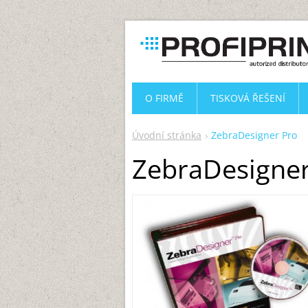
O FIRMĚ
TISKOVÁ ŘEŠENÍ
Úvodní stránka
ZebraDesigner Pro
ZebraDesigner