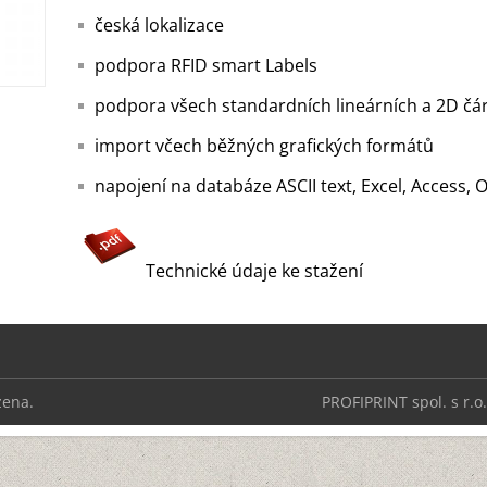
česká lokalizace
podpora RFID smart Labels
podpora všech standardních lineárních a 2D čá
import včech běžných grafických formátů
napojení na databáze ASCII text, Excel, Access,
Technické údaje ke stažení
zena.
PROFIPRINT spol. s r.o