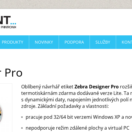
PRODUKTY
NOVINKY
PODPORA
SLUŽBY
KON
 Pro
Oblíbený návrhář etiket
Zebra Designer Pro
rozšiř
termotiskárnám zdarma dodávané verze Lite. Ta m
s dynamickými daty, napojením jednotlivých polí n
zdroje. Základní požadavky a vlastnosti:
pracuje pod 32/64 bit verzemi Windows XP a nov
nepodporuje režim zdálené plochy a virtual PC