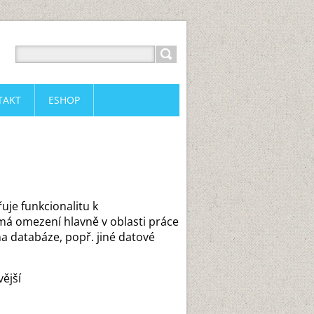
TAKT
ESHOP
uje funkcionalitu k
á omezení hlavně v oblasti práce
a databáze, popř. jiné datové
ější