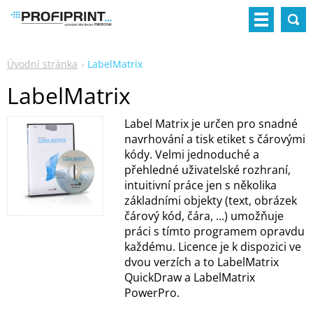
Úvodní stránka
LabelMatrix
LabelMatrix
Label Matrix je určen pro snadné
navrhování a tisk etiket s čárovými
kódy. Velmi jednoduché a
přehledné uživatelské rozhraní,
intuitivní práce jen s několika
základními objekty (text, obrázek
čárový kód, čára, ...) umožňuje
práci s tímto programem opravdu
každému. Licence je k dispozici ve
dvou verzích a to LabelMatrix
QuickDraw a LabelMatrix
PowerPro.