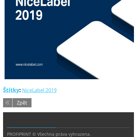
Štítky
:
NiceLabel 2019
Zpět
PROFIPRINT © Všechna práva vyhrazena.