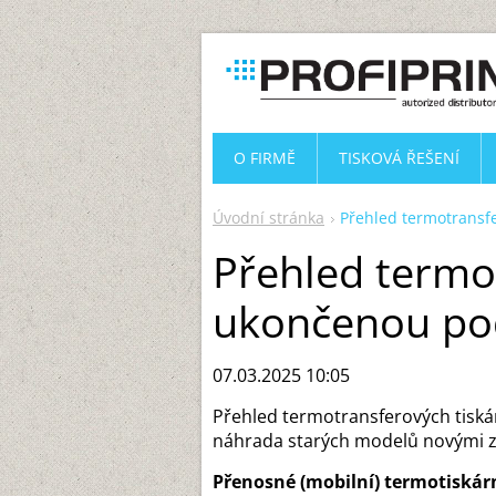
O FIRMĚ
TISKOVÁ ŘEŠENÍ
Úvodní stránka
Přehled termotransf
Přehled termo
ukončenou po
07.03.2025 10:05
Přehled termotransferových tisk
náhrada starých modelů novými z
Přenosné (mobilní) termotiskár