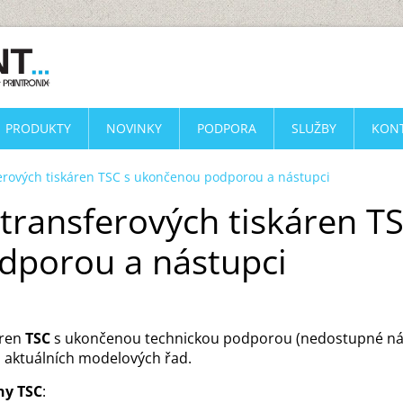
PRODUKTY
NOVINKY
PODPORA
SLUŽBY
KON
erových tiskáren TSC s ukončenou podporou a nástupci
transferových tiskáren TS
dporou a nástupci
áren
TSC
s ukončenou technickou podporou (nedostupné náhra
 aktuálních modelových řad.
ny TSC
: