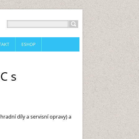
TAKT
ESHOP
C s
dní díly a servisní opravy) a