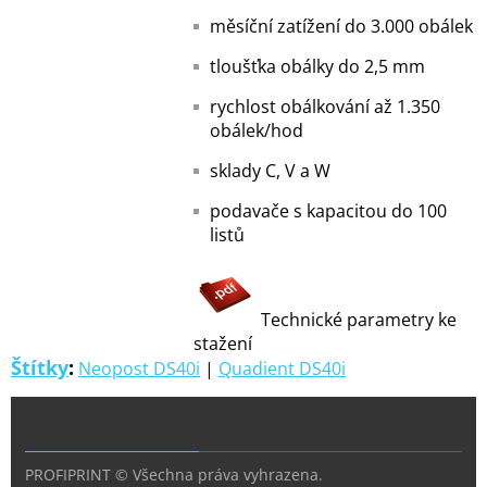
měsíční zatížení do 3.000 obálek
tloušťka obálky do 2,5 mm
rychlost obálkování až 1.350
obálek/hod
sklady C, V a W
podavače s kapacitou do 100
listů
Technické parametry ke
stažení
Štítky
:
Neopost DS40i
|
Quadient DS40i
PROFIPRINT © Všechna práva vyhrazena.